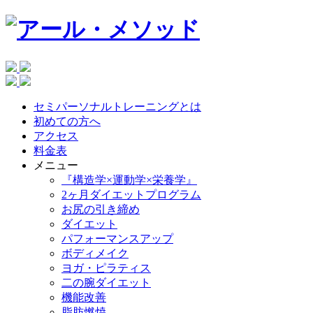
セミパーソナルトレーニングとは
初めての方へ
アクセス
料金表
メニュー
『構造学×運動学×栄養学』
2ヶ月ダイエットプログラム
お尻の引き締め
ダイエット
パフォーマンスアップ
ボディメイク
ヨガ・ピラティス
二の腕ダイエット
機能改善
脂肪燃焼