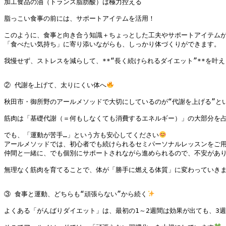
加工食品の油（トランス脂肪酸）は極力控える

脂っこい食事の前には、サポートアイテムを活用！

このように、食事と向き合う知識＋ちょっとした工夫やサポートアイテムが
「食べたい気持ち」に寄り添いながらも、しっかり体づくりができます。

我慢せず、ストレスを減らして、**“長く続けられるダイエット”**を叶
② 代謝を上げて、太りにくい体へ
秋田市・御所野のアールメソッドで大切にしているのが“代謝を上げる”とい
筋肉は「基礎代謝（＝何もしなくても消費するエネルギー）」の大部分を占
でも、「運動が苦手…」という方も安心してください
アールメソッドでは、初心者でも続けられるセミパーソナルレッスンをご用
仲間と一緒に、でも個別にサポートされながら進められるので、不安があり
無理なく筋肉を育てることで、体が「勝手に燃える体質」に変わっていきま
③ 食事と運動、どちらも“頑張らない”から続く
よくある「がんばりダイエット」は、最初の1～2週間は効果が出ても、3週