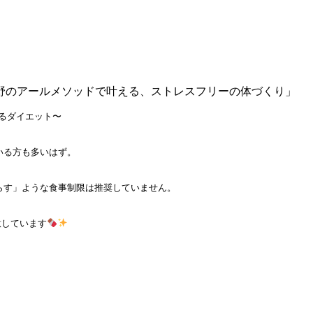
野のアールメソッドで叶える、ストレスフリーの体づくり」
るダイエット〜

る方も多いはず。

らす」ような食事制限は推奨していません。

意しています