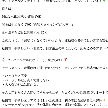
そこでアールメソッドでは、「頑張らない習慣化」を大切にしています
例えば、

週に1～2回の軽い運動でOK

間食はやめなくてOK（内容とタイミングが大事！）

食べ過ぎた翌日に調整すればOK

このように、「完璧じゃなくていい」から、運動初心者や忙しい方でも安心
秋田市・御所野という地域で、日常生活の中にムリなく組み込めるアドバ
④ セミパーソナルだからこそ、続けられる
アールメソッドが選ばれる理由のひとつが、セミパーソナル形式のレッスン
・ひとりだと不安

・パーソナルだと高くて通えない

・大人数のジムは続かない

そんな声をたくさん聞いてきたからこそ、ちょうどいい距離感でサポートで
秋田市・御所野エリアでは珍しいこの形は、初心者にも経験者にも好評
トレーナーがあなたの生活や体質に合わせて運動や食事のアドバイスをして