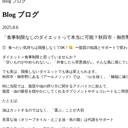
Blog
ブログ
Blog
ブログ
2025.8.6
「食事制限なしのダイエットって本当に可能？秋田市・御所
① 食べたい気持ちは我慢しなくてOK！
 〜脂質の知識とサポートで変わ
ダイエット＝食事制限と思っていませんか？

「甘いものがやめられない…」「外食したら罪悪感が…」そんな風に感じてい
でも実は、我慢しないダイエットでも体は変えられます。

秋田市・御所野にある《アールメソッド》では、「○○を抜く」「極端に減
特に当院では、脂質や油の摂り方に関するアドバイスに加えて、

脂質・油の吸収を穏やかにしてくれるサプリメントやチョコレートもご用
たとえば、

油はカットするのではなく、「選ぶ」ことが大切

良質な油（オリーブオイル・えごま油・魚の脂）は代謝をサポート
