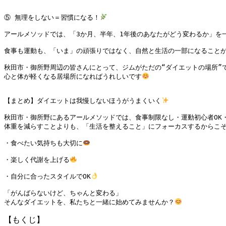
⑤ 無理をしない＝習慣になる！
アールメソッドでは、「3か月、半年、1年後のあなたがどう変わるか」を一
食事も運動も、「いま」の頑張りではなく、自然と生活の一部になることが
秋田市・御所野周辺の皆さんにとって、ジムがただの“ダイエットの場所”で
心と体が軽くなる居場所になればうれしいです
【まとめ】ダイエットは我慢しないほうがうまくいく
秋田市・御所野にあるアールメソッドでは、食事制限なし・運動初心者OK・
体重を減らすことよりも、「生活を整えること」にフォーカスするからこそ
・食べたい気持ちも大切に
・楽しく代謝を上げる
・自分に合ったスタイルでOK
「がんばらないけど、ちゃんと変わる」

そんなダイエットを、私たちと一緒に始めてみませんか？
【もくじ】