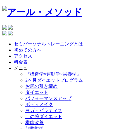
セミパーソナルトレーニングとは
初めての方へ
アクセス
料金表
メニュー
『構造学×運動学×栄養学』
2ヶ月ダイエットプログラム
お尻の引き締め
ダイエット
パフォーマンスアップ
ボディメイク
ヨガ・ピラティス
二の腕ダイエット
機能改善
脂肪燃焼