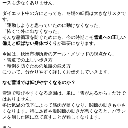
ースも少なくありません。
ダイエット中の方にとっても、冬場の転倒は大きなリスクで
す。
「運動しようと思っていたのに動けなくなった」
「怖くて外に出なくなった」
そんな悪循環を防ぐためにも、今の時期こそ
雪道への正しい
備え
と
転ばない身体づくり
が重要になります。
今回は、秋田市御所野のアール・メソッドの視点から、
・雪道での正しい歩き方
・転倒を防ぐための足腰の鍛え方
について、分かりやすく詳しくお伝えしていきます。
なぜ雪道では転びやすくなるのか？
雪道で転びやすくなる原因は、単に「雪があるから」だけで
はありません。
冬は気温の低下によって筋肉が硬くなり、関節の動きも小さ
くなります。特に足首や股関節の動きが悪くなると、バラン
スを崩した際に立て直すことが難しくなります。
また、